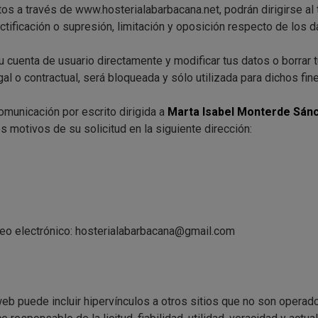
s a través de www.hosterialabarbacana.net, podrán dirigirse al ti
tificación o supresión, limitación y oposición respecto de los d
 cuenta de usuario directamente y modificar tus datos o borrar t
l o contractual, será bloqueada y sólo utilizada para dichos fine
omunicación por escrito dirigida a
Marta Isabel Monterde Sá
s motivos de su solicitud en la siguiente dirección:
rreo electrónico: hosterialabarbacana@gmail.com
web puede incluir hipervínculos a otros sitios que no son operado