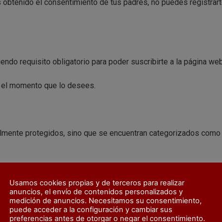
s obtenido el consentimiento de tus padres, no puedes registra
endo requisito obligatorio para poder suscribirte a la página web
n el momento que lo desees.
ente protegidos, sino que se encuentran categorizados como da
ablecido o hasta que solicites eliminarlos.
Usamos cookies propias y de terceros para realizar
anuncios, el envío de contenidos personalizados y
medición de anuncios. Necesitamos su consentimiento,
puede acceder a la configuración y cambiar sus
preferencias antes de otorgar o negar el consentimiento.