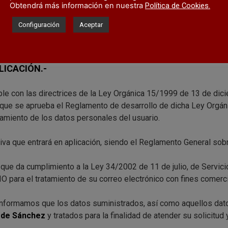
Obtendrá más información en nuestra
Política de Cookies.
 y exactitud de los datos que me remitas eximiéndome de cualqu
Configuración
Aceptar
idad de los datos personales facilitados debiendo aportar la inf
LICACIÓN.-
ple con las directrices de la Ley Orgánica 15/1999 de 13 de dic
que se aprueba el Reglamento de desarrollo de dicha Ley Orgáni
tamiento de los datos personales del usuario.
iva que entrará en aplicación, siendo el Reglamento General so
que da cumplimiento a la Ley 34/2002 de 11 de julio, de Servici
RIO para el tratamiento de su correo electrónico con fines come
e informamos que los datos suministrados, así como aquellos dat
rde Sánchez
y tratados para la finalidad de atender su solicitu