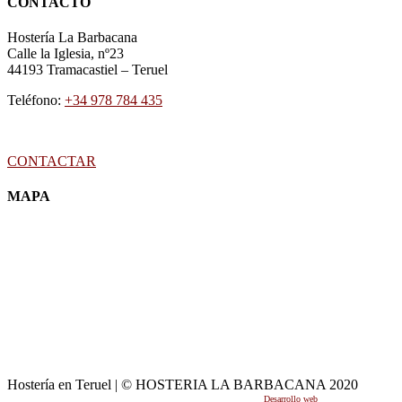
CONTACTO
Hostería La Barbacana
Calle la Iglesia, nº23
44193
Tramacastiel
–
Teruel
Teléfono:
+34 978 784 435
CONTACTAR
MAPA
Hostería en Teruel | © HOSTERIA LA BARBACANA 2020
Desarrollo web
por Mikksa Network