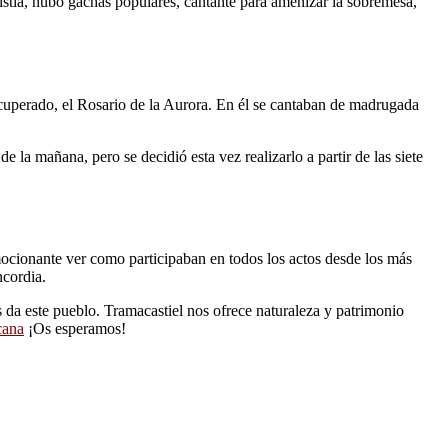
aristía, hubo gachas populares, cantante para amenizar la sobremesa,
ecuperado, el Rosario de la Aurora. En él se cantaban de madrugada
e la mañana, pero se decidió esta vez realizarlo a partir de las siete
ocionante ver como participaban en todos los actos desde los más
ncordia.
da este pueblo. Tramacastiel nos ofrece naturaleza y patrimonio
cana
¡Os esperamos!