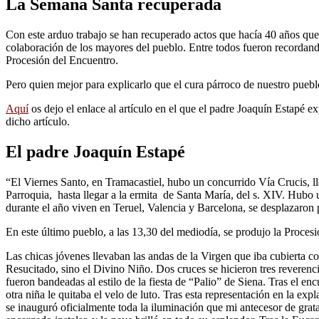
La Semana Santa recuperada
Con este arduo trabajo se han recuperado actos que hacía 40 años que
colaboración de los mayores del pueblo. Entre todos fueron recordando
Procesión del Encuentro.
Pero quien mejor para explicarlo que el cura párroco de nuestro pueblo
Aquí
os dejo el enlace al artículo en el que el padre Joaquín Estapé 
dicho artículo.
El padre Joaquín Estapé
“El Viernes Santo, en Tramacastiel, hubo un concurrido Vía Crucis, l
Parroquia, hasta llegar a la ermita de Santa María, del s. XIV. Hubo 
durante el año viven en Teruel, Valencia y Barcelona, se desplazaron pa
En este último pueblo, a las 13,30 del mediodía, se produjo la Procesi
Las chicas jóvenes llevaban las andas de la Virgen que iba cubierta co
Resucitado, sino el Divino Niño. Dos cruces se hicieron tres reverenc
fueron bandeadas al estilo de la fiesta de “Palio” de Siena. Tras el en
otra niña le quitaba el velo de luto. Tras esta representación en la ex
se inauguró oficialmente toda la iluminación que mi antecesor de grat