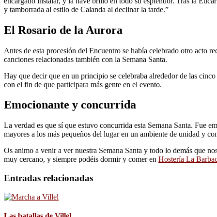
encargado instalar, y la nave brilló en todo su esplendor. Tras la Euc
y tamborrada al estilo de Calanda al declinar la tarde.”
El Rosario de la Aurora
Antes de esta procesión del Encuentro se había celebrado otro acto r
canciones relacionadas también con la Semana Santa.
Hay que decir que en un principio se celebraba alrededor de las cinco d
con el fin de que participara más gente en el evento.
Emocionante y concurrida
La verdad es que sí que estuvo concurrida esta Semana Santa. Fue em
mayores a los más pequeños del lugar en un ambiente de unidad y co
Os animo a venir a ver nuestra Semana Santa y todo lo demás que nos 
muy cercano, y siempre podéis dormir y comer en
Hostería La Barba
Entradas relacionadas
Las batallas de Villel