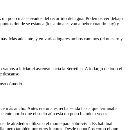
mos un poco más elevados del recorrido del agua. Podemos ver debajo
s puntos donde se estanca (los animales van a beber cuando hay) y
más. Más adelante, y en varios lugares ambos caminos (el nuestro y
amos a iniciar el ascenso hacía la Serretilla. A lo largo de todo el
e descanso.
censo cómodo.
hace más ancho. Antes era una estrecha senda hasta que terminaba
reciente por lo que el suelo aún está un poco blando a veces.
 de alrededor utilizaba el monte para sobrevivir. Es habitual
illa, pero también por otros lugares. Desde pequeños como el que