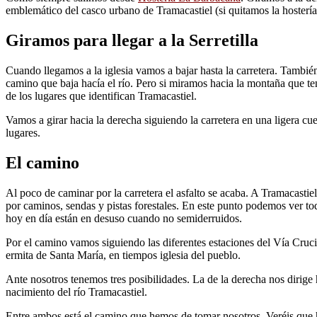
emblemático del casco urbano de Tramacastiel (si quitamos la hostería
Giramos para llegar a la Serretilla
Cuando llegamos a la iglesia vamos a bajar hasta la carretera. Tambi
camino que baja hacía el río. Pero si miramos hacia la montaña que t
de los lugares que identifican Tramacastiel.
Vamos a girar hacia la derecha siguiendo la carretera en una ligera cue
lugares.
El camino
Al poco de caminar por la carretera el asfalto se acaba. A Tramacastiel
por caminos, sendas y pistas forestales. En este punto podemos ver to
hoy en día están en desuso cuando no semiderruidos.
Por el camino vamos siguiendo las diferentes estaciones del Vía Cruci
ermita de Santa María, en tiempos iglesia del pueblo.
Ante nosotros tenemos tres posibilidades. La de la derecha nos dirige h
nacimiento del río Tramacastiel.
Entre ambos está el camino que hemos de tomar nosotros. Veréis que h