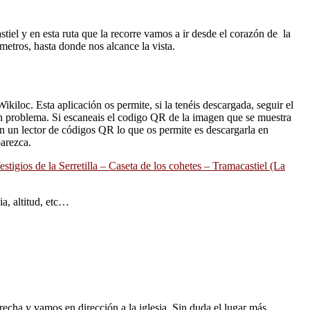
stiel y en esta ruta que la recorre vamos a ir desde el corazón de la
etros, hasta donde nos alcance la vista.
kiloc. Esta aplicación os permite, si la tenéis descargada, seguir el
n problema. Si escaneais el codigo QR de la imagen que se muestra
con un lector de códigos QR lo que os permite es descargarla en
parezca.
stigios de la Serretilla – Caseta de los cohetes – Tramacastiel (La
ia, altitud, etc…
recha y vamos en dirección a la iglesia. Sin duda el lugar más