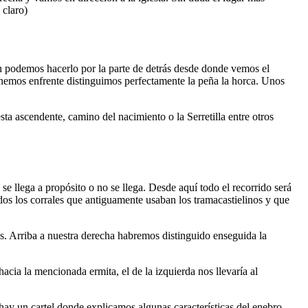
 claro)
én podemos hacerlo por la parte de detrás desde donde vemos el
enemos enfrente distinguimos perfectamente la peña la horca. Unos
sta ascendente, camino del nacimiento o la Serretilla entre otros
 se llega a propósito o no se llega. Desde aquí todo el recorrido será
dos los corrales que antiguamente usaban los tramacastielinos y que
s. Arriba a nuestra derecha habremos distinguido enseguida la
acia la mencionada ermita, el de la izquierda nos llevaría al
ay un cartel donde explicamos algunas características del enebro.