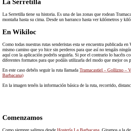
La Serretilla
La Serretilla tiene su historia. Es una de las zonas que rodean Tramaca
montaña hasta su cima. Desde un barranco hasta ver kilómetros y kilóm
En Wikiloc
Como todas nuestras rutas senderistas esta se encuentra publicada en Wi
mismo camino que yo hice sin perderos para que así no tengáis ningú
aquí con la aplicación podréis seguirla. Si por el contrario lo hacéis 
diferentes formatos para que podáis utilizarla del modo que mejor os 
En este caso debéis seguir la ruta llamada
Tramacastiel – Gollizno – Ve
Barbacana)
En la imagen tenéis la información básica de la ruta, recorrido, distanc
Comenzamos
Como siempre salimos desde
Hostería La Barbacana
. Giramos a la de