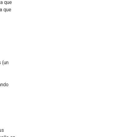
ta que
sa que
3
s (un
ando
us