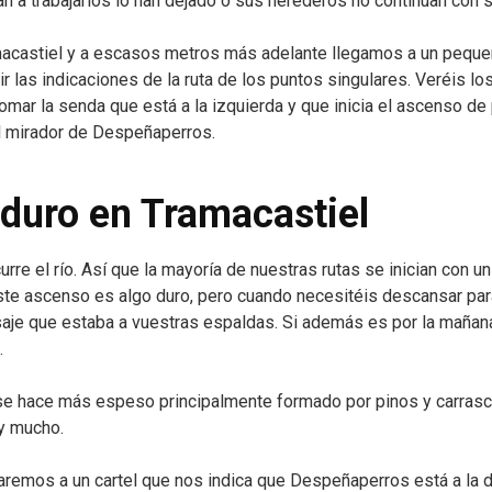
 a trabajarlos lo han dejado o sus herederos no continúan con s
macastiel y a escasos metros más adelante llegamos a un peque
las indicaciones de la ruta de los puntos singulares. Veréis los
omar la senda que está a la izquierda y que inicia el ascenso de 
al mirador de Despeñaperros.
 duro en Tramacastiel
urre el río. Así que la mayoría de nuestras rutas se inician con 
 Este ascenso es algo duro, pero cuando necesitéis descansar par
isaje que estaba a vuestras espaldas. Si además es por la mañana
.
e hace más espeso principalmente formado por pinos y carrasc
y mucho.
remos a un cartel que nos indica que Despeñaperros está a la 