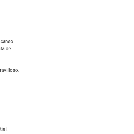
e
escanso
ata de
avilloso.
iel.