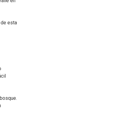
valle en
 de esta
o
cil
 bosque.
n