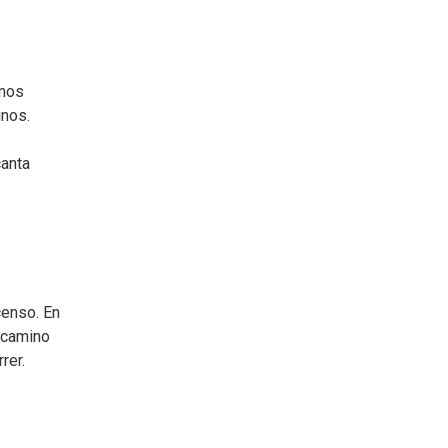
emos
inos.
canta
censo. En
 camino
rer.