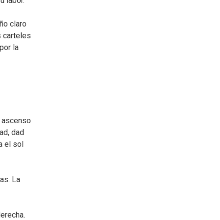
u labor.
ño claro
 carteles
por la
un ascenso
ad, dad
 el sol
as. La
derecha.