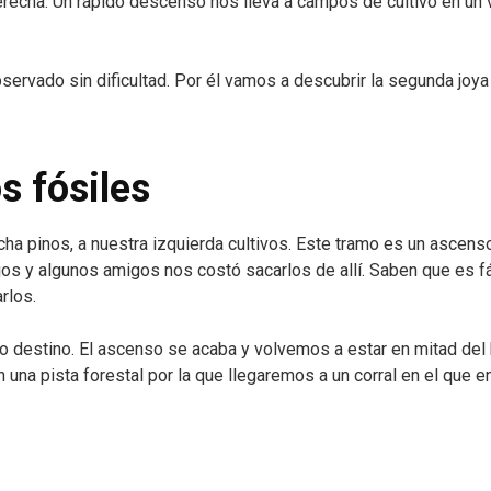
recha. Un rápido descenso nos lleva a campos de cultivo en un 
ervado sin dificultad. Por él vamos a descubrir la segunda joya
s fósiles
cha pinos, a nuestra izquierda cultivos. Este tramo es un ascens
jos y algunos amigos nos costó sacarlos de allí. Saben que es fá
rlos.
ro destino. El ascenso se acaba y volvemos a estar en mitad del
una pista forestal por la que llegaremos a un corral en el que e